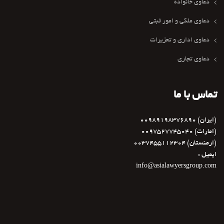
دعاوی خانواده
دعاوی ملکی و امور ثبتی
دعاوی اداری و تعزیرات
دعاوی تجاری
تماس با ما
(ایران) 00989198376890
(امارات) 0097527745040
(ارمنستان) 0037455112304
ایمیل :
info@asialawyersgroup.com