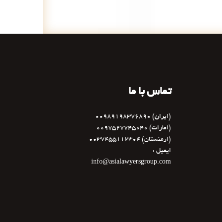
تماس با ما
(ایران) 00989198376890
(امارات) 0097527745040
(ارمنستان) 0037455112304
ایمیل :
info@asialawyersgroup.com