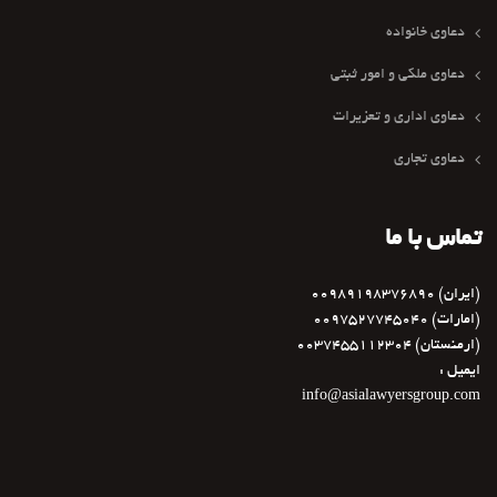
دعاوی خانواده
دعاوی ملکی و امور ثبتی
دعاوی اداری و تعزیرات
دعاوی تجاری
تماس با ما
(ایران) 00989198376890
(امارات) 0097527745040
(ارمنستان) 0037455112304
ایمیل :
info@asialawyersgroup.com