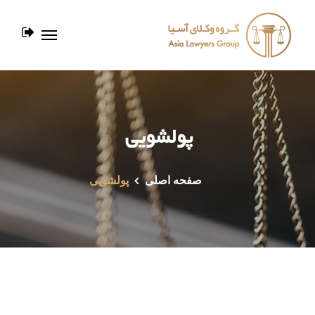
پولشویی
صفحه اصلی
پولشویی